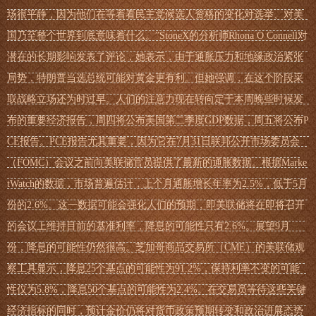
场很平静，因为他们在等着看民主党候选人资格的变化对选举、对美
国乃至整个世界到底意味着什么。”StoneX的分析师Rhona O Connell对
潜在的长期影响发表了评论，她表示，由于通胀压力和地缘政治紧张
局势，特朗普当选总统可能对黄金更有利。但她强调，在这个阶段采
取战略立场还为时过早。人们的注意力现在转向定于本周晚些时候发
布的重要经济报告，周四将公布美国第二季度GDP数据，周五将公布P
CE报告。PCE报告尤其重要，因为它在7月31日联邦公开市场委员会
（FOMC）会议之前向美联储官员提供了最新的通胀数据。根据Marke
tWatch的数据，市场普遍估计，上个月通胀增长年率为2.5%，低于5月
份的2.6%。这一数据可能会强化人们的预期，即美联储将在即将召开
的会议上维持目前的基准利率，降息的可能性只有2.6%。展望9月
份，降息的可能性仍然很高。芝加哥商品交易所（CME）的美联储观
察工具显示，降息25个基点的可能性为91.2%，保持利率不变的可能
性仅为5.8%，降息50个基点的可能性为2.4%。在交易员等待这些关键
经济指标的同时，预计金价仍将对货币政策预期转变和政治进展态势