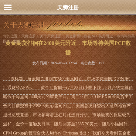
天狮注册
关于天狮注册
你的位置：
天狮注册
>
关于天狮注册
> 黄金期货徘徊在2400美元附近，市场等待美
国PCE数据
黄金期货徘徊在2400美元附近，市场等待美国PCE数
据
发布日期：2024-08-24 12:54 点击次数：197
（原标题：黄金期货徘徊在2400美元附近，市场等待美国PCE数据）
汇通财经APP讯——黄金期货周一(7月22日)小幅下跌，8月合约结算价
略低于每盎司2400美元的重要关口。周二亚市，COMEX黄金期货主力
合约目前交投于2398.6美元/盎司附近。美国总统拜登出人意料地宣布
退出总统竞选，市场参与者正在对此进行分析。市场最初的反应较为
温和，金价一度触及日高，随后回落至2385.20美元，随后小幅回升。
CPM Group的管理合伙人Jeffrey Christian指出：“我们今天看到黄金市