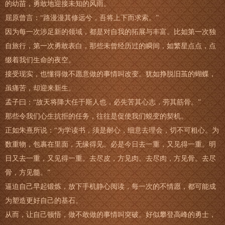
的幼苗，勇敢地迎接未知的风雨。
屈原曾言：“路漫漫其修远兮，吾将上下而求索。”
因为每一次涉足新的领域，都是对自我的拓展与丰富。比如第一次独
自旅行，第一次勇敢表白，那些未曾经历过的瞬间，如繁星点点，点
缀着我们生命的夜空。
接受现实，也懂得做不愿意做的事情叫改变。犹如挣脱旧茧的蝴蝶，
虽痛苦，却迎来新生。
孟子曰：“故天将降大任于斯人也，必先苦其心志，劳其筋骨。”
那些令我们心生抗拒的任务，往往是促使我们蜕变的契机。
正如朱熹所说：“为学读书，须是耐心，细意去理会，切不可粗心。为
数重物，包裹在里面，无缘得见。必是今日去一重，又见得一重。明
日又去一重，又见得一重。去尽皮，方见肉。去尽肉，方见骨。去尽
骨，方见髓。”
逼迫自己早起锻炼，放下手机静心阅读，每一次的不情愿，都可能成
为塑造更好自己的基石。
从而，让自己顿悟，做不敢做的事情叫突破。好似攀登高峰的勇士，