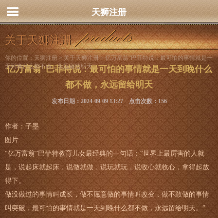
天狮注册
关于天狮注册
你的位置：
天狮注册
>
关于天狮注册
> 亿万富翁”巴菲特说：最可怕的事情就是一
天到晚什么都不做，永远留给明天
亿万富翁”巴菲特说：最可怕的事情就是一天到晚什么
都不做，永远留给明天
发布日期：2024-09-09 13:27 点击次数：156
作者：子墨
图片
“亿万富翁”巴菲特教育儿女最经典的一句话：“世界上最厉害的人就
是，说起床就起床，说做就做，说玩就玩，说收心就收心，拿得起放
得下。
做没做过的事情叫成长，做不愿意做的事情叫改变，做不敢做的事情
叫突破，最可怕的事情就是一天到晚什么都不做，永远留给明天。”