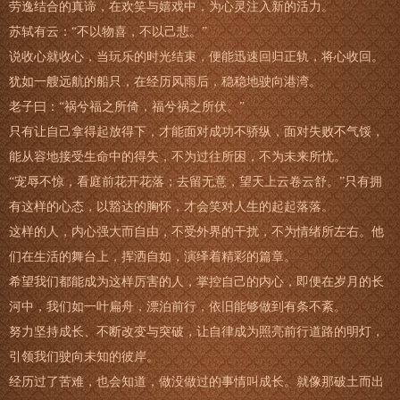
劳逸结合的真谛，在欢笑与嬉戏中，为心灵注入新的活力。
苏轼有云：“不以物喜，不以己悲。”
说收心就收心，当玩乐的时光结束，便能迅速回归正轨，将心收回。
犹如一艘远航的船只，在经历风雨后，稳稳地驶向港湾。
老子曰：“祸兮福之所倚，福兮祸之所伏。”
只有让自己拿得起放得下，才能面对成功不骄纵，面对失败不气馁，
能从容地接受生命中的得失，不为过往所困，不为未来所忧。
“宠辱不惊，看庭前花开花落；去留无意，望天上云卷云舒。”只有拥
有这样的心态，以豁达的胸怀，才会笑对人生的起起落落。
这样的人，内心强大而自由，不受外界的干扰，不为情绪所左右。他
们在生活的舞台上，挥洒自如，演绎着精彩的篇章。
希望我们都能成为这样厉害的人，掌控自己的内心，即便在岁月的长
河中，我们如一叶扁舟，漂泊前行，依旧能够做到有条不紊。
努力坚持成长、不断改变与突破，让自律成为照亮前行道路的明灯，
引领我们驶向未知的彼岸。
经历过了苦难，也会知道，做没做过的事情叫成长。就像那破土而出