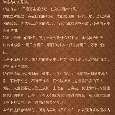
跨越内心的恐惧。
郑燮有云：“千磨万击还坚劲，任尔东西南北风。”
勇敢面对挑战，突破自我的局限，才能发现更广阔的天地。当众演讲
时的紧张，尝试新工作时的忐忑，当我们战胜这些不敢，便是向着更
高处飞翔。
然而，最可怕的事情，便是一天到晚什么都不做，永远留给明天。
钱鹤滩感慨：“明日复明日，明日何其多？我生待明日，万事成蹉
跎。”
若是不懂得珍惜，在无尽的拖延中，时光悄然流逝，机遇擦肩而过，
徒留悔恨与遗憾。
我们应勇敢地迈出脚步，像李大钊先生所说：“凡事都要脚踏实地去
作，不驰于空想，不骜于虚声，而惟以求真的态度作踏实的工夫。”
所以，人生就要让自己去成长，去改变，去突破。莫让懒惰与怯懦困
住我们的手脚，让每一个今天都成为我们奋进的舞台，在人生的旅途
上留下坚实的足迹，过自己想要的生活。
本站仅提供存储服务，所有内容均由用户发布，如发现有害或侵权内