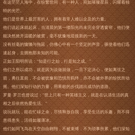
在这茫茫人海中，在纷繁世间，有一种人，宛如璀璨星辰，闪耀着独
特的光芒。
他们是世界上最厉害的人，拥有着常人难以企及的力量。
他们说起床就起床，当清晨的第一缕阳光尚未完全穿透窗帘，他们便
能决然掀开温暖的被窝，毫不犹豫地迎接新的一天。
没有丝毫的慵懒与拖延，仿佛心中有一个坚定的声音，驱使着他们迅
速起身，去拥抱那未知的可能。
正如王阳明所说：“知是行之始，行是知之成。”
他们之所以成功，就是因为说做就做，一旦下定决心，便如离弦之
箭，勇往直前，不会被犹豫和恐惧所羁绊，亦不会被外界的纷扰所动
摇。他们深知行动的力量，用果敢的步伐踏出成功的道路。
罗曼·罗兰也曾说过：“世上只有一种英雄主义，就是在认清生活的真
相之后依然热爱生活。”
说玩就玩，能在忙碌之余，尽情释放自我，享受生活的乐趣，而不得
患得患失，活得如履薄冰。
他们如同飞鸟在天空自由翱翔，不被束缚，不为琐事所累，他们深知