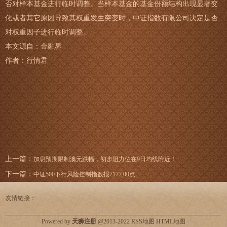
否对样本基金进行临时调整。当样本基金的基金份额结构出现显著变
化或者其它原因导致其权重发生突变时，中证指数有限公司决定是否
对权重因子进行临时调整。
本文源自：金融界
作者：行情君
上一篇：
加息预期限制澳元跌幅，初步阻力位在9日均线附近！
下一篇：
中证500下行风险控制指数报7177.00点
友情链接：
Powered by
天狮注册
@2013-2022
RSS地图
HTML地图