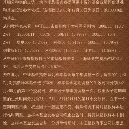
其细分种类的走势，为市场及投资者提供更丰富的基金业绩评价基准
和基金投资参考依据。该指数以2005年12月30日为基日，以1000.0点
为基点。
从指数持仓来看，中证ETF市价指数十大权重分别为：300ETF（10.7
2%）、HS300ETF（7.36%）、50ETF（5.99%）、300ETF（5.4
2%）、华夏300（5.24%）、科创50（3.91%）、500ETF（3.79%）、
创业板ETF（2.75%）、科创板50（1.87%）、证券ETF（1.65%）。
从中证ETF市价指数持仓的市场板块来看，上海证券交易所占比73.3
3%、深圳证券交易所占比26.67%。
资料显示，中证基金指数系列样本基金每半年调整一次，每年的1月和
7月对指数样本基金进行审核。样本基金定期调整的生效时间分别为2
月和8月的第11个交易日。权重因子每季度调整一次。权重因子定期调
整的生效时间分别为2月、5月、8月和11月的第11个交易日。在下一个
定期调整日前，权重因子一般固定不变。特殊情况下将对指数样本进
行临时调整。当样本基金发布合同终止公告时，将其从指数样本中剔
除。当样本基金发生合并、分拆等情形时，中证指数有限公司决定是