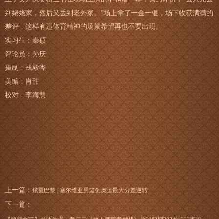
到姥姥家，然后又丢到老外家。”场上拿了一金一银，场下收获满满的
差评，这样有违体育精神的场景希望再也不要出现。
实习生：秦硕
评论员：孙庆
摄制：戎毅晔
美编：肖甜
校对：李海慧
上一篇：
炫夏巴黎 | 塞尔维亚男篮创奥运最大分差逆转
下一篇：