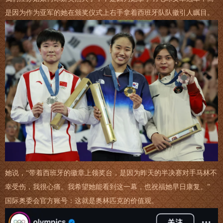
是因为作为亚军的她在颁奖仪式上右手拿着西班牙队队徽引人瞩目。
她说，“带着西班牙的徽章上领奖台，是因为昨天的半决赛对手马林不
幸受伤，我很心痛。我希望她能看到这一幕，也祝福她早日康复。”
国际奥委会官方账号：这就是奥林匹克的价值观。