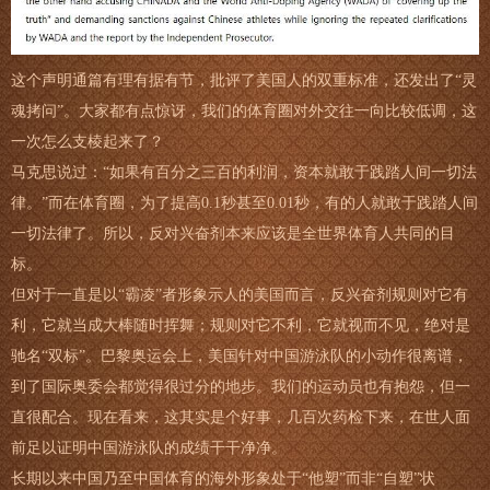
这个声明通篇有理有据有节，批评了美国人的双重标准，还发出了“灵
魂拷问”。大家都有点惊讶，我们的体育圈对外交往一向比较低调，这
一次怎么支棱起来了？
马克思说过：“如果有百分之三百的利润，资本就敢于践踏人间一切法
律。”而在体育圈，为了提高0.1秒甚至0.01秒，有的人就敢于践踏人间
一切法律了。所以，反对兴奋剂本来应该是全世界体育人共同的目
标。
但对于一直是以“霸凌”者形象示人的美国而言，反兴奋剂规则对它有
利，它就当成大棒随时挥舞；规则对它不利，它就视而不见，绝对是
驰名“双标”。巴黎奥运会上，美国针对中国游泳队的小动作很离谱，
到了国际奥委会都觉得很过分的地步。我们的运动员也有抱怨，但一
直很配合。现在看来，这其实是个好事，几百次药检下来，在世人面
前足以证明中国游泳队的成绩干干净净。
长期以来中国乃至中国体育的海外形象处于“他塑”而非“自塑”状