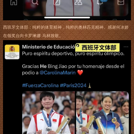
西班牙文体部：纯粹的体育精神，纯粹的奥林匹克精神。感谢何冰娇
在领奖台向卡罗琳娜·马林致敬。