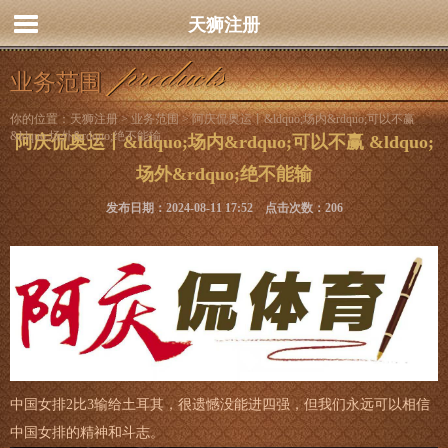
天狮注册
业务范围
你的位置：
天狮注册
>
业务范围
> 阿庆侃奥运丨&ldquo;场内&rdquo;可以不赢
&ldquo;场外&rdquo;绝不能输
阿庆侃奥运丨&ldquo;场内&rdquo;可以不赢 &ldquo;
场外&rdquo;绝不能输
发布日期：2024-08-11 17:52 点击次数：206
中国女排2比3输给土耳其，很遗憾没能进四强，但我们永远可以相信
中国女排的精神和斗志。