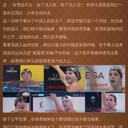
态，“有理说不出、说了没人听、听了没人信”。有很大原因是我们一
直自证清白，少有主动出击。
这一次终于看到了中国人的反击了，而这可能只是一个开始，对兴奋
剂的战斗，我们绝不能当输家；重塑中国体育形象，有理有据地对抗
不公平，这场舆论战，我们也不能输。
看看美国人如何回复，我估计最大的可能是装聋作哑。至于网上说美
国游泳运动员是“紫薯精”的帖子特别多，这个我不掌握内情无法置
评，如果我们有证据那将更加大快人心。
除了公平竞赛，在体育精神这个赛场我们也不能当输家。
我们江苏姑娘何冰娇突然火了，不是因为她拿了羽毛球女单冠军，而