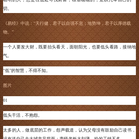
切。
《易经》中说：“天行健，君子以自强不息；地势坤，君子以厚德载
物。”
一个人要发大财，既要抬头看天，面朝阳光，也要低头看路，接纳地
气。
“低”的智慧，不得不知。
图片
01
低头干活，不抱怨。
太多的人，做底层的工作，怨声载道，认为父母没有鼓励自己读书，
没有送自己去大城市见世面；责怪老板太刻薄，给的工钱不多。