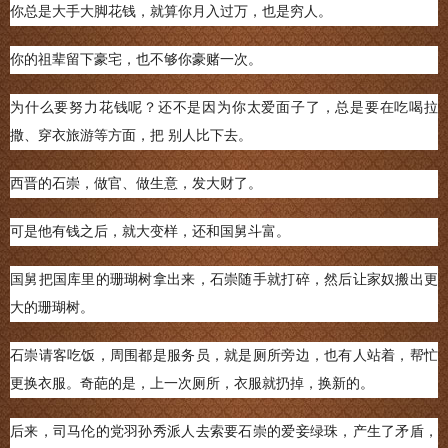
你总是大手大脚花钱，就算你月入过万，也是穷人。
你的祖辈留下豪宅，也不够你豪赌一次。
为什么要努力花钱呢？还不是因为你太爱面子了，总是要在吃喝拉
撒、穿衣旅游等方面，把 别人比下去。
西晋的石崇，做官、做生意，发大财了。
可是他有钱之后，就大变样，还和国舅斗富。
国舅把国库里的珊瑚树拿出来，石崇随手就打碎，然后让家奴搬出更
大的珊瑚树。
石崇请客吃饭，周围都是服务员，就是厕所旁边，也有人站着，帮忙
更换衣服。奇葩的是，上一次厕所，衣服就扔掉，换新的。
后来，司马伦的党羽孙秀派人去索要石崇的爱妾绿珠，产生了矛盾，