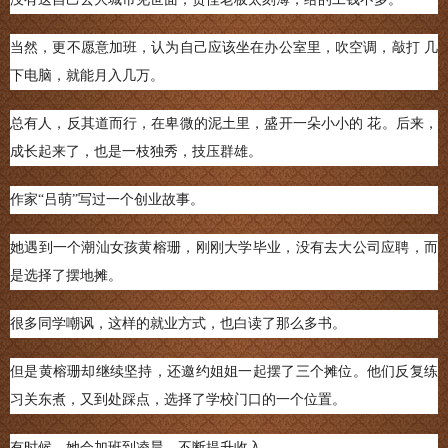
当然，更不愿意加班，认为自己应该坐在办公室里，吹空调，敲打 几
下电脑，就能月入几万。
总有人，反其道而行，在卑微的泥土里，盛开一朵小小的 花。后来，
成长起来了，也是一枝独秀，技压群雄。
作家“吕萌”写过一个创业故事。
她遇到一个潮汕女孩黄榕珊，刚刚大学毕业，没有去大公司应聘，而
是选择了摆地摊。
很多同学嘲讽，这样的就业方式，也白读了那么多书。
但是黄榕珊却继续坚持，还邀约姐姐一起摆了三个摊位。他们反复练
习关东煮，又到处踩点，选择了学校门口的一个位置。
有时候，她会加班到凌晨，不断提升收入。