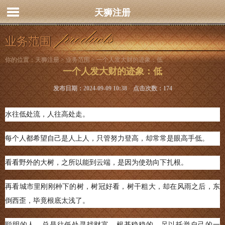
天狮注册
业务范围
你的位置：
天狮注册
>
业务范围
> 一个人发大财的迹象：低
一个人发大财的迹象：低
发布日期：2024-09-09 10:38 点击次数：174
水往低处流，人往高处走。
每个人都希望自己是人上人，只管努力登高，却常常是眼高手低。
看看野外的大树，之所以能到云端，是因为使劲向下扎根。
再看城市里刚刚种下的树，树冠好看，树干粗大，却在风雨之后，东
倒西歪，毕竟根底太浅了。
聪明的人，总是往低处寻找财富，根基稳稳的，足以托举自己的一