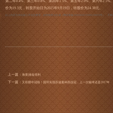
第二年0.4%、第三年0.8%、第四年1.5%、第五年2.0%、第六年2
价为19.3元，转股开始日为2025年9月19日，转股价为24.38元。
以上内容为本站据公开信息整理，由智能算法生成（网信算备310104345710301240019号），
_福尔多
上一篇：
海黄|渔翁得利
下一篇：
又双叕夺冠啦！国羽实现苏迪曼杯四连冠，上一次输球还是2017年